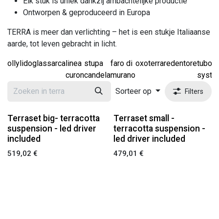
Elk stuk is uniek dankzij ambachtelijke productie
Ontworpen & geproduceerd in Europa
TERRA is meer dan verlichting – het is een stukje Italiaanse
aarde, tot leven gebracht in licht.
olly
lido
glass
arca
linea
stupa
faro di
oxo
terra
redentore
tubo
curon
candela
murano
syste
Sorteer op
Filters
Terraset big- terracotta
Terraset small -
suspension - led driver
terracotta suspension -
included
led driver included
519,02
€
479,01
€