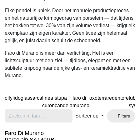
Elke pendel is uniek. Door het manuele productieproces en
het natuurlijke krimpgedrag van porselein — dat tijdens het
bakken tot wel 30% van zijn volume verliest — krijgt elk
exemplaar zijn eigen karakter. Geen twee zijn helemaal
gelijk, en juist daarin schuilt de schoonheid.
Faro di Murano is meer dan verlichting. Het is een
lichtsculptuur met een ziel — tijdloos, elegant en met een
subtiele knipoog naar de rijke glas- en keramiektraditie van
Murano.
olly
lido
glass
arca
linea
stupa
faro di
oxo
terra
redentore
tubo
curon
candela
murano
syste
Sorteer op
Filters
Faro Di Murano
Porcelain SA140RB