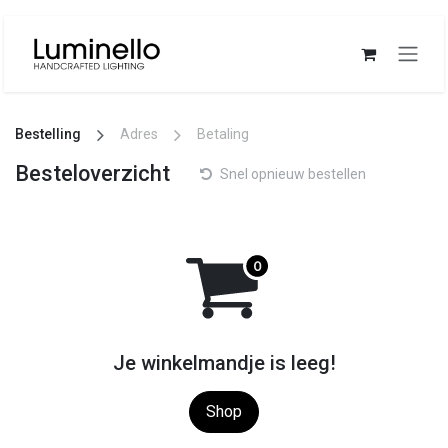
Overslaan naar inhoud
Bestelling
Adres
Betaling
Besteloverzicht
Snel opnieuw bestellen
Je winkelmandje is leeg!
Shop