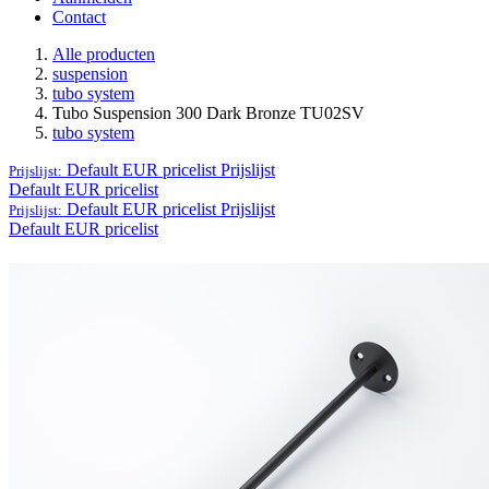
Contact
Alle producten
suspension
tubo system
Tubo Suspension 300 Dark Bronze TU02SV
tubo system
Default EUR pricelist
Prijslijst
Prijslijst:
Default EUR pricelist
Default EUR pricelist
Prijslijst
Prijslijst:
Default EUR pricelist