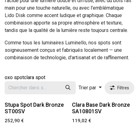
l'acide pour une lumière douce et diffuse, avec du bois fait
main pour une touche naturelle, ou avec l'emblématique
Lido Disk comme accent ludique et graphique. Chaque
combinaison apporte sa propre atmosphère et texture,
tandis que la qualité de la lumière reste toujours centrale.
Comme tous les luminaires Luminello, nos spots sont
soigneusement conçus et fabriqués localement — une
combinaison de technologie, d'artisanat et de raffinement.
oxo spot
clara spot
Trier par
Filtres
Stupa Spot Dark Bronze
Clara Base Dark Bronze
ST00SV
SA10801SV
252,90
€
119,02
€